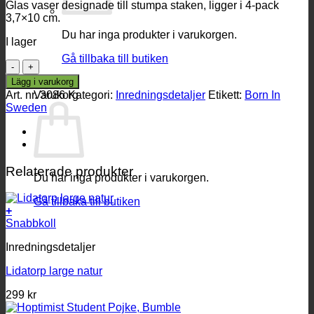
Glas vaser designade till stumpa staken, ligger i 4-pack
3,7×10 cm.
Du har inga produkter i varukorgen.
I lager
Gå tillbaka till butiken
Vaser
till
Lägg i varukorg
0
Stumpastaken
Art. nr.
3086
Kategori:
Inredningsdetaljer
Etikett:
Born In
Varukorg
4-
Sweden
pack
mängd
Relaterade produkter
Du har inga produkter i varukorgen.
Gå tillbaka till butiken
+
Snabbkoll
Inredningsdetaljer
Lidatorp large natur
299
kr