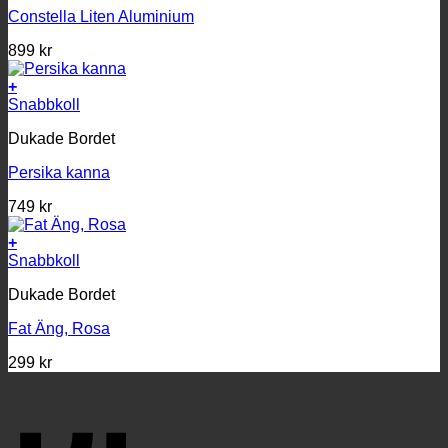
Constella Liten Aluminium
899
kr
+
Snabbkoll
Dukade Bordet
Persika kanna
749
kr
+
Snabbkoll
Dukade Bordet
Fat Äng, Rosa
299
kr
K