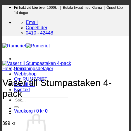
Skip
Fri frakt vid köp över 1000kr. |
Betala tryggt med Klarna | Öppet köp i
to
14 dagar
content
Email
Öppettider
0410 - 42448
Hem
/
Hem
Inredningsdetaljer
Webbshop
Om RUMERIET
Vaser till Stumpastaken 4-
Köpvillkor
Kontakt
pack
Sök
efter:
Varukorg /
0
kr
0
399
kr