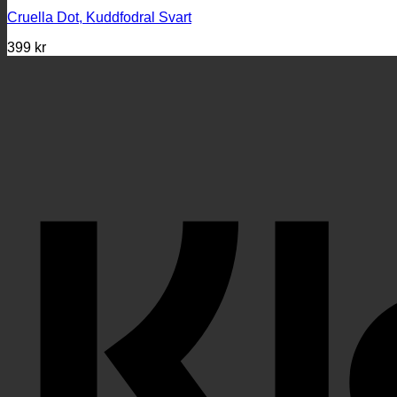
Cruella Dot, Kuddfodral Svart
399
kr