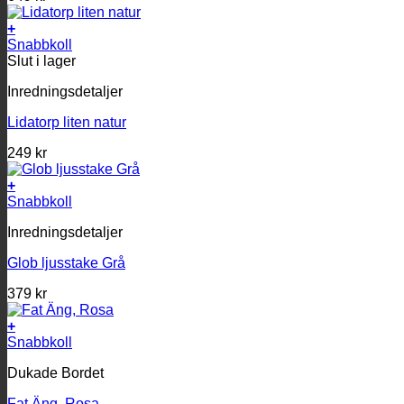
+
Snabbkoll
Slut i lager
Inredningsdetaljer
Lidatorp liten natur
249
kr
+
Snabbkoll
Inredningsdetaljer
Glob ljusstake Grå
379
kr
+
Snabbkoll
Dukade Bordet
Fat Äng, Rosa