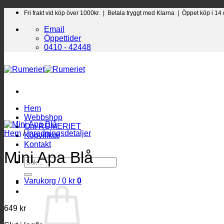
Skip
Fri frakt vid köp över 1000kr. |
Betala tryggt med Klarna | Öppet köp i 14
to
Email
content
Öppettider
0410 - 42448
Hem
Webbshop
Om RUMERIET
Hem
/
Inredningsdetaljer
Köpvillkor
Kontakt
Mini Apa Blå
Sök
efter:
Varukorg /
0
kr
0
649
kr