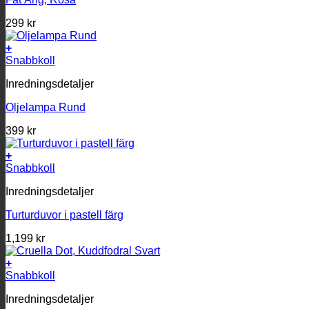
299
kr
+
Snabbkoll
Inredningsdetaljer
Oljelampa Rund
399
kr
+
Snabbkoll
Inredningsdetaljer
Turturduvor i pastell färg
1,199
kr
+
Snabbkoll
Inredningsdetaljer