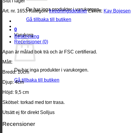
Slut i lager
Du har inga produkter i varukorgen.
Art. nr.
1653
Kategori:
Inredningsdetaljer
Etikett:
Kay Bojesen
Gå tillbaka till butiken
0
Varukorg
Beskrivning
Recensioner (0)
Apan är målad bok trä och är FSC certifierad.
Mått:
Du har inga produkter i varukorgen.
Bredd: 10cm
Gå tillbaka till butiken
Djup: 4cm
Höjd: 9,5 cm
Skötsel: torkad med torr trasa.
Utsätt ej för direkt Solljus
Recensioner