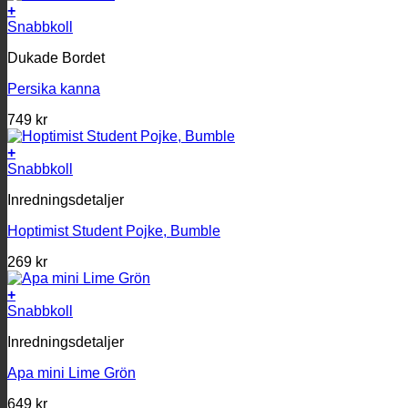
+
Snabbkoll
Dukade Bordet
Persika kanna
749
kr
+
Snabbkoll
Inredningsdetaljer
Hoptimist Student Pojke, Bumble
269
kr
+
Snabbkoll
Inredningsdetaljer
Apa mini Lime Grön
649
kr