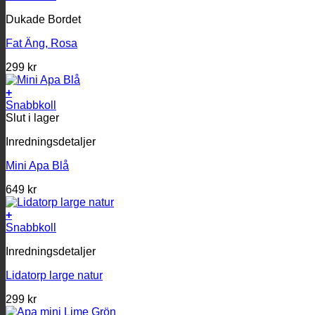
Dukade Bordet
Fat Äng, Rosa
299
kr
+
Snabbkoll
Slut i lager
Inredningsdetaljer
Mini Apa Blå
649
kr
+
Snabbkoll
Inredningsdetaljer
Lidatorp large natur
299
kr