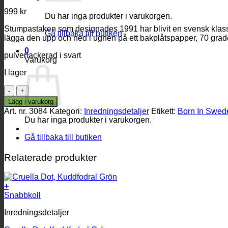
999
kr
Du har inga produkter i varukorgen.
Stumpastaken som designades 1991 har blivit en svensk klassik
Gå tillbaka till butiken
lägga den upp och ned i ugnen på ett bakplåtspapper, 70 grade
0
pulverlackerad i svart
Varukorg
I lager
Stumpastaken
svart
Lägg i varukorg
9-
Art. nr.
3084
Kategori:
Inredningsdetaljer
Etikett:
Born In Swed
ljus
Du har inga produkter i varukorgen.
mängd
Gå tillbaka till butiken
Relaterade produkter
+
Snabbkoll
Inredningsdetaljer