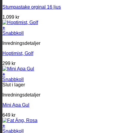
Stumpastake orginal 16 ljus
1,099
kr
+
Snabbkoll
Inredningsdetaljer
Hoptimist, Golf
299
kr
+
Snabbkoll
Slut i lager
Inredningsdetaljer
Mini Apa Gul
649
kr
+
Snabbkoll