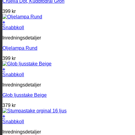
Cruella Dot, Kuddfodral Grön
399
kr
+
Snabbkoll
Inredningsdetaljer
Oljelampa Rund
399
kr
+
Snabbkoll
Inredningsdetaljer
Glob ljusstake Beige
379
kr
+
Snabbkoll
Inredningsdetaljer