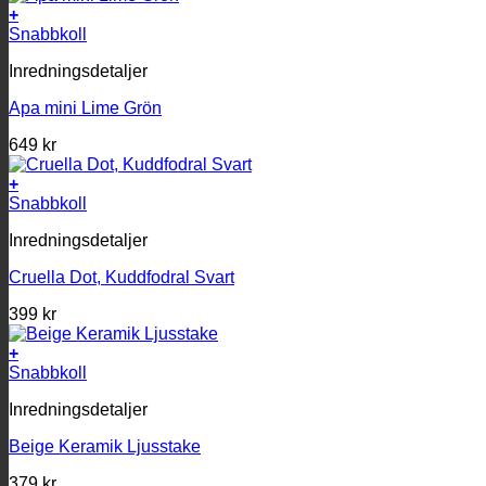
+
Snabbkoll
Inredningsdetaljer
Apa mini Lime Grön
649
kr
+
Snabbkoll
Inredningsdetaljer
Cruella Dot, Kuddfodral Svart
399
kr
+
Snabbkoll
Inredningsdetaljer
Beige Keramik Ljusstake
379
kr