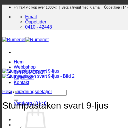
Skip
Fri frakt vid köp över 1000kr. |
Betala tryggt med Klarna | Öppet köp i 14
to
Email
content
Öppettider
0410 - 42448
Hem
Webbshop
Om RUMERIET
Köpvillkor
Kontakt
Hem
/
Inredningsdetaljer
Sök
efter:
Stumpastaken svart 9-ljus
Varukorg /
0
kr
0