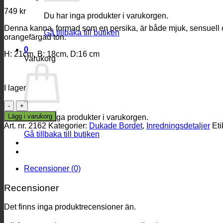
749
kr
Du har inga produkter i varukorgen.
Denna kanna, formad som en persika, är både mjuk, sensuell oc
Gå tillbaka till butiken
orangefärgad ton.
0
H: 21cm, B: 18cm, D:16 cm
Varukorg
I lager
Persika
kanna
Lägg i varukorg
Du har inga produkter i varukorgen.
mängd
Art. nr.
2162
Kategorier:
Dukade Bordet
,
Inredningsdetaljer
Eti
Gå tillbaka till butiken
Recensioner (0)
Recensioner
Det finns inga produktrecensioner än.