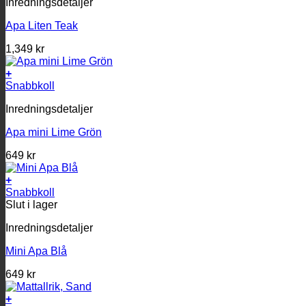
Inredningsdetaljer
Apa Liten Teak
1,349
kr
+
Snabbkoll
Inredningsdetaljer
Apa mini Lime Grön
649
kr
+
Snabbkoll
Slut i lager
Inredningsdetaljer
Mini Apa Blå
649
kr
+