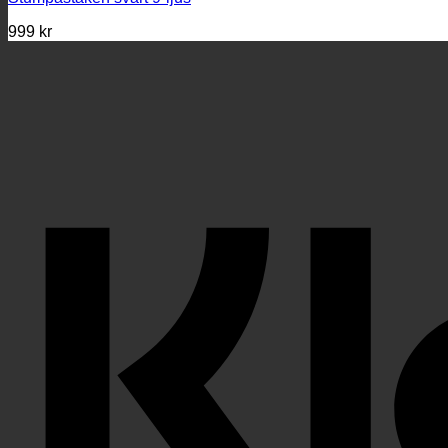
999
kr