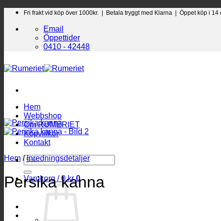
Skip
Fri frakt vid köp över 1000kr. |
Betala tryggt med Klarna | Öppet köp i 14
to
Email
content
Öppettider
0410 - 42448
Hem
Webbshop
Om RUMERIET
Köpvillkor
Kontakt
Hem
/
Inredningsdetaljer
Sök
efter:
Persika kanna
Varukorg /
0
kr
0