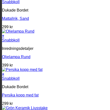
Snabbkoll
Dukade Bordet
Mattallrik, Sand
299
kr
+
Snabbkoll
Inredningsdetaljer
Oljelampa Rund
399
kr
+
Snabbkoll
Dukade Bordet
Persika kopp med fat
299
kr