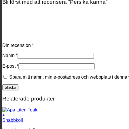
Bli först med att recensera ”Persika kanna”
Din recension
*
Namn
*
E-post
*
Spara mitt namn, min e-postadress och webbplats i denna w
Relaterade produkter
+
Snabbkoll