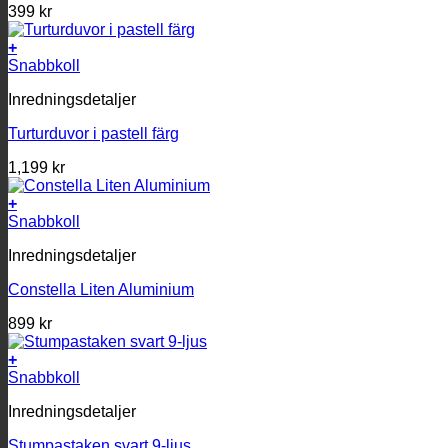
399
kr
+
Snabbkoll
Inredningsdetaljer
Turturduvor i pastell färg
1,199
kr
+
Snabbkoll
Inredningsdetaljer
Constella Liten Aluminium
899
kr
+
Snabbkoll
Inredningsdetaljer
Stumpastaken svart 9-ljus