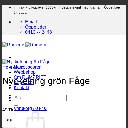
Skip
Fri frakt vid köp över 1000kr. |
Betala tryggt med Klarna | Öppet köp i
to
14 dagar
content
Email
Öppettider
0410 - 42448
Hem
/
Hem
Accessoarer
Webbshop
Om RUMERIET
Nyckelring grön Fågel
Köpvillkor
Kontakt
Sök
efter:
Varukorg /
0
kr
0
499
kr
I lager