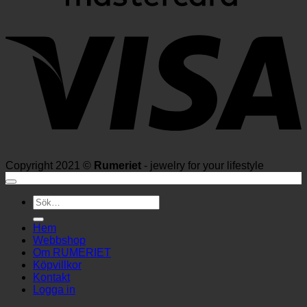
V
Copyright 2021 ©
Rumeriet
- jewelry for your lifestyle
Sök
efter:
Hem
Webbshop
Om RUMERIET
Köpvillkor
Kontakt
Logga in