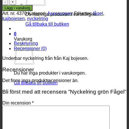
Nyckelring
grön
Lägg i varukorg
Fågel
Art. nr.
4370
Kategori:
Accessoarer
Etiketter:
fågel
,
Du har inga produkter i varukorgen.
mängd
kajbojesen
,
nyckelring
Gå tillbaka till butiken
0
Varukorg
Beskrivning
Recensioner (0)
Underbar nyckelring från från Kaj bojesen.
Recensioner
Du har inga produkter i varukorgen.
Det finns inga produktrecensioner än.
Gå tillbaka till butiken
Bli först med att recensera ”Nyckelring grön Fågel”
Din recension
*