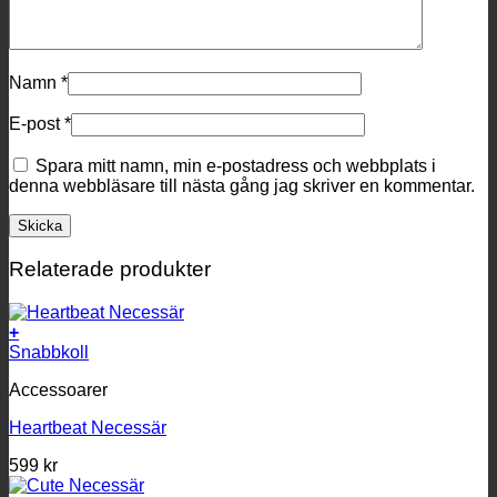
Namn
*
E-post
*
Spara mitt namn, min e-postadress och webbplats i
denna webbläsare till nästa gång jag skriver en kommentar.
Relaterade produkter
+
Snabbkoll
Accessoarer
Heartbeat Necessär
599
kr