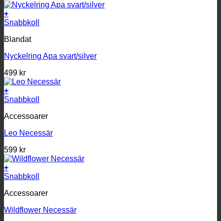
+
Snabbkoll
Blandat
Nyckelring Apa svart/silver
499
kr
+
Snabbkoll
Accessoarer
Leo Necessär
599
kr
+
Snabbkoll
Accessoarer
Wildflower Necessär