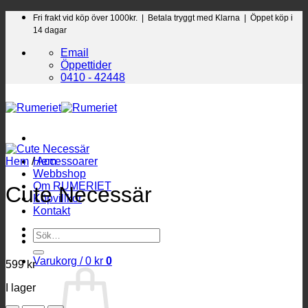
Skip
Fri frakt vid köp över 1000kr. |
Betala tryggt med Klarna | Öppet köp i
to
14 dagar
content
Email
Öppettider
0410 - 42448
Hem
/
Hem
Accessoarer
Webbshop
Om RUMERIET
Cute Necessär
Köpvillkor
Kontakt
Sök
efter:
Varukorg /
0
kr
0
599
kr
I lager