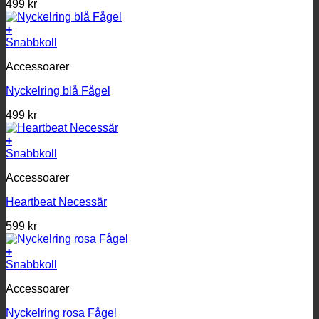
499
kr
+
Snabbkoll
Accessoarer
Nyckelring blå Fågel
499
kr
+
Snabbkoll
Accessoarer
Heartbeat Necessär
599
kr
+
Snabbkoll
Accessoarer
Nyckelring rosa Fågel