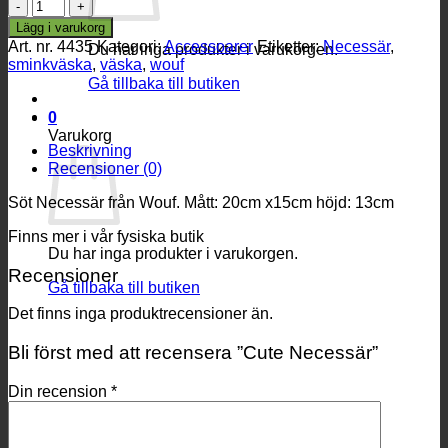
Cute
Necessär
Lägg i varukorg
mängd
Art. nr.
4435
Kategori:
Accessoarer
Etiketter:
Necessär
,
Du har inga produkter i varukorgen.
sminkväska
,
väska
,
wouf
Gå tillbaka till butiken
0
Varukorg
Beskrivning
Recensioner (0)
Söt Necessär från Wouf. Mått: 20cm x15cm höjd: 13cm
Finns mer i vår fysiska butik
Du har inga produkter i varukorgen.
Recensioner
Gå tillbaka till butiken
Det finns inga produktrecensioner än.
Bli först med att recensera ”Cute Necessär”
Din recension
*